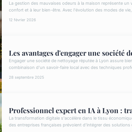
La gestion des mauvaises odeurs à la maison représente un vér
confort et à leur bien-être. Avec l'évolution des modes de vie,
12 février 2026
Les avantages d'engager une société d
Engager une société de nettoyage réputée à Lyon assure bien
combinaison d'un savoir-faire local avec des techniques profes
28 septembre 2025
Professionnel expert en IA à Lyon : tr
La transformation digitale s'accélère dans le tissu économi
des entreprises françaises prévoient d'intégrer des solutions 