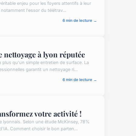
itable enjeu pour les foyers attentifs à leur
 notamment l'essor du télétrav...
6 min de lecture →
e nettoyage à lyon réputée
 plus qu'un simple entretien de surface. La
sionnelles garantit un nettoyage ri...
6 min de lecture →
ansformez votre activité !
que lyonnais. Selon une étude McKinsey, 78%
d'IA. Comment choisir le bon parten...