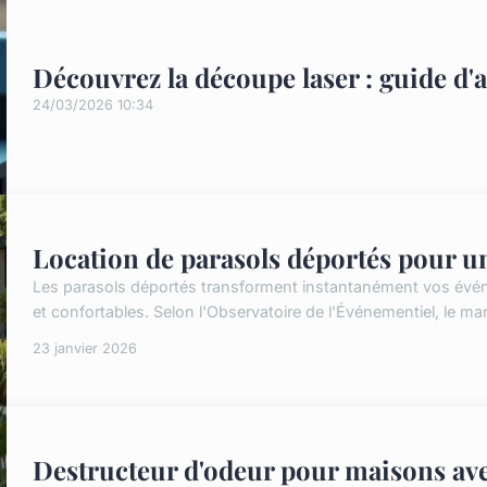
Découvrez la découpe laser : guide d'
24/03/2026 10:34
Location de parasols déportés pour un
Les parasols déportés transforment instantanément vos évén
et confortables. Selon l'Observatoire de l'Événementiel, le mar
23 janvier 2026
Destructeur d'odeur pour maisons ave