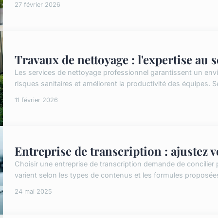
27 février 2026
Travaux de nettoyage : l'expertise au 
Les services de nettoyage professionnel garantissent un envir
risques sanitaires et améliorent la productivité des équipes. S
11 février 2026
Entreprise de transcription : ajustez 
Choisir une entreprise de transcription demande de concilier p
varient selon les types de contenus et les formules proposées, 
24 mai 2025