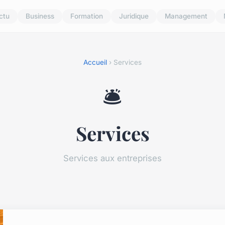
ctu
Business
Formation
Juridique
Management
Accueil
› Services
🛎️
Services
Services aux entreprises