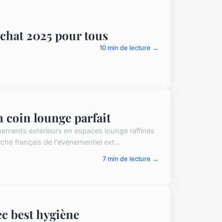
achat 2025 pour tous
10 min de lecture →
 coin lounge parfait
ements extérieurs en espaces lounge raffinés
ché français de l'événementiel ext...
7 min de lecture →
c best hygiène