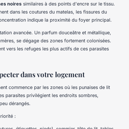
hes noires
similaires à des points d'encre sur le tissu.
ent dans les coutures du matelas, les fissures du
concentration indique la proximité du foyer principal.
tation avancée. Un parfum douceâtre et métallique,
amères, se dégage des zones fortement colonisées.
t vers les refuges les plus actifs de ces parasites
specter dans votre logement
ent commence par les zones où les punaises de lit
es parasites privilégient les endroits sombres,
 peu dérangés.
iorité :
tures, étiquettes, pieds), sommier, tête de lit, tables