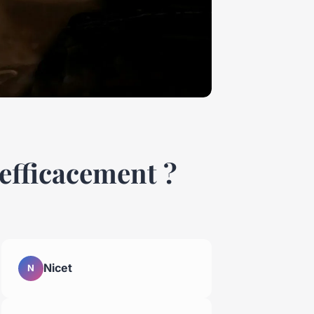
 efficacement ?
Nicet
N