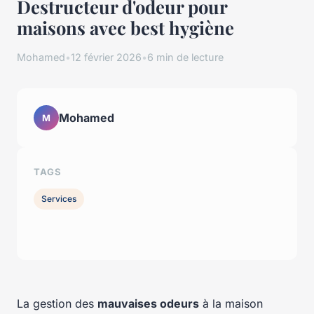
Destructeur d'odeur pour
maisons avec best hygiène
Mohamed
•
12 février 2026
•
6 min de lecture
Mohamed
M
TAGS
Services
La gestion des
mauvaises odeurs
à la maison