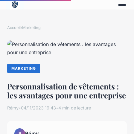
Accueil
›
Marketing
MARKETING
Personnalisation de vêtements :
les avantages pour une entreprise
Rémy
•
04/11/2023 19:43
•
4 min de lecture
Rémy
R