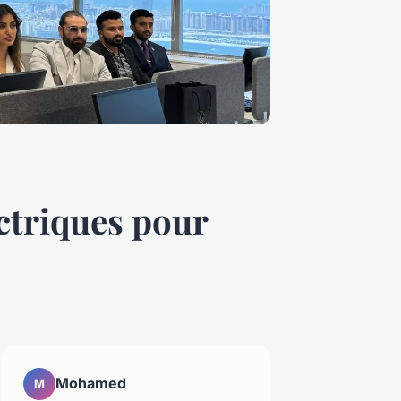
ctriques pour
Mohamed
M